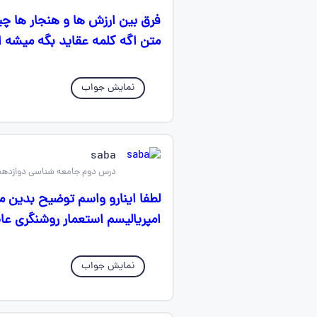
فرق بین ارزش ها و هنجار ها چ
متن اگه کلمه عقاید بگه میشه
نمایش جواب
saba
درس دوم جامعه شناسی دوازدهم
لطفا اینارو واسم توضیح بدین 
امپریالیسم استعمار روشنگری ع
نمایش جواب