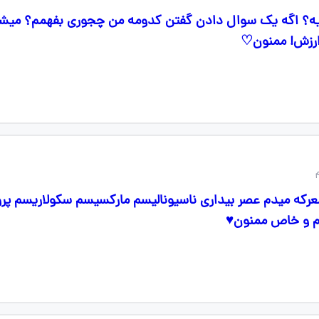
یه؟ اگه یک سوال دادن گفتن کدومه من چجوری بفهمم؟ میشه ک
 ارزش! ممنون♡
معرکه میدم عصر بیداری ناسیونالیسم مارکسیسم سکولاریسم پر
ام و خاص ممنون♥