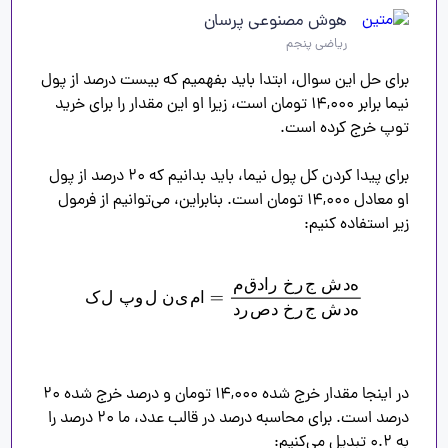
هوش مصنوعی پرسان
ریاضی پنجم
برای حل این سوال، ابتدا باید بفهمیم که بیست درصد از پول 
نیما برابر ۱۴,۰۰۰ تومان است، زیرا او این مقدار را برای خرید 
برای پیدا کردن کل پول نیما، باید بدانیم که ۲۰ درصد از پول 
او معادل ۱۴,۰۰۰ تومان است. بنابراین، می‌توانیم از فرمول 
ه
د
ش
ج
ر
خ
ر
ا
د
ق
م
کل پول نیما
=
مقدار خرج شده
درصد خرج شده
ا
م
ی
ن
ل
و
پ
ل
ک
ه
د
ش
ج
ر
خ
د
ص
ر
د
در اینجا مقدار خرج شده ۱۴,۰۰۰ تومان و درصد خرج شده ۲۰ 
درصد است. برای محاسبه درصد در قالب عدد، ما ۲۰ درصد را 