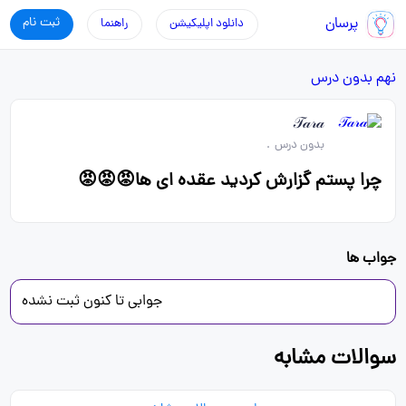
پرسان
ثبت نام
دانلود اپلیکیشن
راهنما
نهم
بدون درس
𝒯𝒶𝓇𝒶
بدون درس
.
چرا پستم گزارش کردید عقده ای ها😡😡😡
جواب ها
جوابی تا کنون ثبت نشده
سوالات مشابه