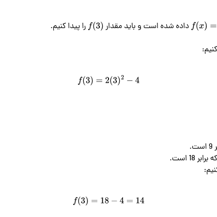
 داده شده است و باید مقدار 
f
(
3
)
f
(
x
)
=
2
x
f
(
3
)
=
2
(
3
)
2
−
4
f
(
3
)
=
18
−
4
=
14