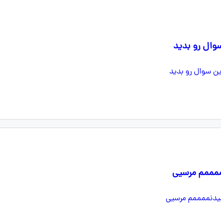
وال رو بدید
مممم مرسیی