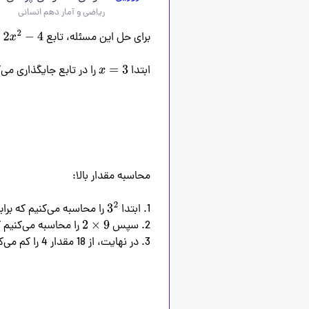
ریاضی و آمار دهم انسانی
برای حل این مسئله، تابع 
2
−
4
ابتدا 
x
=
3
1. ابتدا 
3
2
2. سپس 
2
×
9