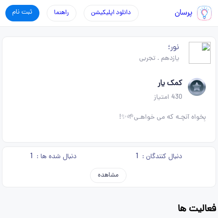
پرسان
ثبت نام
دانلود اپلیکیشن
راهنما
نور؛
یازدهم
.
تجربی
کمک یار
430
امتیاز
بِخواه آنچـه که می خواهـی🌱✨!
1
1
دنبال کنندگان :
دنبال شده ها :
مشاهده
فعالیت ها