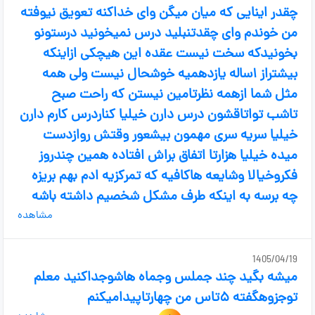
چقدر اینایی که میان میگن وای خداکنه تعویق نیوفته
من خوندم وای چقدتنبلید درس نمیخونید درستونو
بخونیدکه سخت نیست عقده این هیچکی ازاینکه
بیشتراز ۱ساله یازدهمیه خوشحال نیست ولی همه
مثل شما ازهمه نظرتامین نیستن که راحت صبح
تاشب تواتاقشون درس دارن خیلیا کناردرس کارم دارن
خیلیا سریه سری مهمون بیشعور وقتش روازدست
میده خیلیا هزارتا اتفاق براش افتاده همین چندروز
فکروخیالا وشایعه هاکافیه که تمرکزیه ادم بهم بریزه
چه برسه به اینکه طرف مشکل شخصیم داشته باشه
مشاهده
1405/04/19
میشه بگید چند جملس وجماه هاشوجداکنید معلم
توجزوهگفته ۵تاس من چهارتاپیدامیکنم