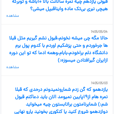
قبولی یازدهم چیه نمره سالانت بالا ۱۰باشه و توبرگه
هیچی نبری بی‌تک ماده وایناقبپل میشی؟
مشاهده
1405/05/04
حالا مگه چی میشه نخونم،قبول نشم گیریم مثل قبلا
ها جرخوردم و حتی پزشکیم اوردم با کدوم پول برم
دانشگاه دلم براخودم،بابام،وهمه ادما که تو این دوره
ازایران گیرافتادن میسوزه:)
مشاهده
1405/05/03
یازدهمو که گن زدم شمارونمیدونم درحدی که قبلا
نمره هام از۱۹پایین نمیومد الان باید دعاکنم قبول
شم:) شمابرنامتون براتابستون چیه میخواید
دوازدهمو شروع کنید یا کنکوری بخونید یارو نهایی