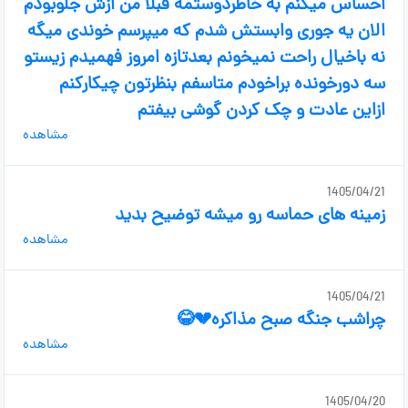
احساس میکنم به خاطردوستمه قبلا من ازش جلوبودم
الان یه جوری وابستش شدم که میپرسم خوندی میگه
نه باخیال راحت نمیخونم بعدتازه امروز فهمیدم زیستو
سه دورخونده براخودم متاسفم بنظرتون چیکارکنم
ازاین عادت و چک کردن گوشی بیفتم
مشاهده
1405/04/21
زمینه های حماسه رو میشه توضیح بدید
مشاهده
1405/04/21
چراشب جنگه صبح مذاکره💔😂
مشاهده
1405/04/20