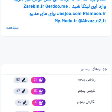
وارد این لینکا شید . Zarebin.ir Gerdoo.me
Jasjoo.com Rismoon.ir برای مای مدیو
My.Medu.ir @Ahvaz_n2_it
مشاهده
جواب‌های ارسالی
ریاضی پنجم
93
21
فارسی پنجم
47
15
نگارش پنجم
13
4