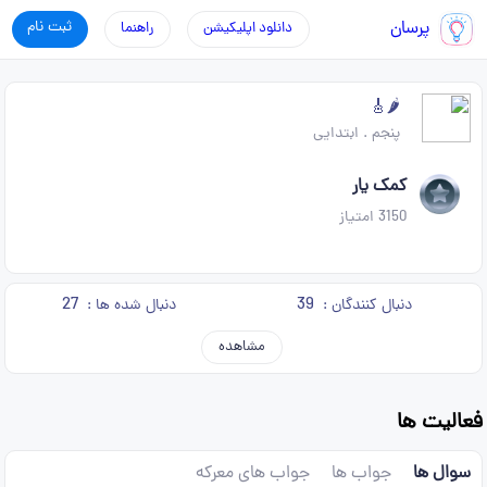
پرسان
ثبت نام
دانلود اپلیکیشن
راهنما
🌶️🎸
پنجم
.
ابتدایی
کمک یار
3150
امتیاز
27
39
دنبال کنندگان :
دنبال شده ها :
مشاهده
فعالیت ها
سوال ها
جواب ها
جواب های معرکه