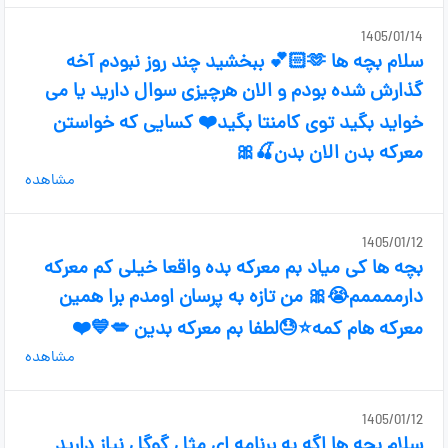
1405/01/14
سلام بچه ها 🫶🏻💕 ببخشید چند روز نبودم آخه
گذارش شده بودم و الان هرچیزی سوال دارید یا می
خواید بگید توی کامنتا بگید❤️ کسایی که خواستن
معرکه بدن الان بدن🍒🎀
مشاهده
1405/01/12
بچه ها کی میاد بم معرکه بده واقعا خیلی کم معرکه
دارممممم😭🎀 من تازه به پرسان اومدم برا همین
معرکه هام کمه⭐😓لطفا بم معرکه بدین 💋💙❤️
مشاهده
1405/01/12
سلام بچه ها اگه به برنامه ای مثل گوگل نیاز دارید