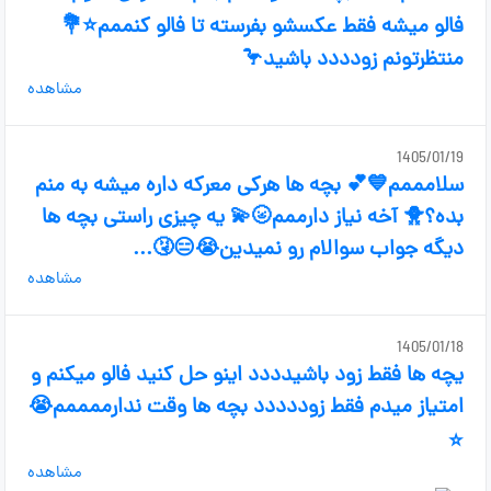
فالو میشه فقط عکسشو بفرسته تا فالو کنممم⭐💐
منتظرتونم زودددد باشید🦩
مشاهده
1405/01/19
سلامممم💙💕 بچه ها هرکی معرکه داره میشه به منم
بده؟🐥 آخه نیاز دارممم🌝💫 یه چیزی راستی بچه ها
دیگه جواب سوالام رو نمیدین😭😑🤧...
مشاهده
1405/01/18
یچه ها فقط زود باشیدددد اینو حل کنید فالو میکنم و
امتیاز میدم فقط زوددددد بچه ها وقت ندارممممم😭
⭐
مشاهده