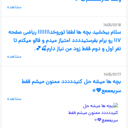
مشاهده
1405/01/18
سلام ببخشید بچه ها لطفا توروخدااااااا ریاضی صفحه
۱۱۷ رو برام بفرستیدددد امتیاز میدم و فالو میکنم تا
نفر اول و دوم فقط زود من نیاز دارم🍒💕.
مشاهده
1405/01/17
بچه ها میشه حل کنیددددد ممنون میشم فقط
سریعععع💙⭐
مشاهده