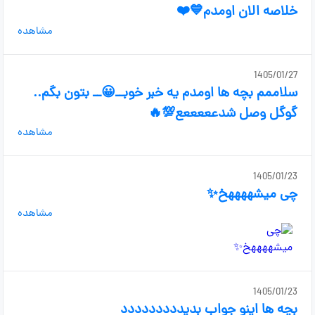
خلاصه الان اومدم💙❤️
مشاهده
1405/01/27
سلاممم بچه ها اومدم یه خبر خوبــ😀ــ بتون بگم..
گوگل وصل شدعععععع💯🔥
مشاهده
1405/01/23
چی میشههههخ✨
مشاهده
1405/01/23
بچه ها اینو جواب بدیددددددددد