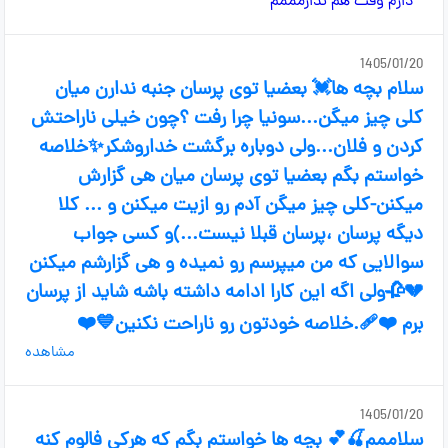
1405/01/20
سلام بچه ها💓 بعضیا توی پرسان جنبه ندارن میان
کلی چیز میگن...سونیا چرا رفت ؟چون خیلی ناراحتش
کردن و فلان...ولی دوباره برگشت خداروشکر✨خلاصه
خواستم بگم بعضیا توی پرسان میان هی گزارش
میکنن-کلی چیز میگن آدم رو ازیت میکنن و ... کلا
دیگه پرسان ،پرسان قبلا نیست...)و کسی جواب
سوالایی که من میپرسم رو نمیده و هی گزارشم میکنن
💔🥀ولی اگه این کارا ادامه داشته باشه شاید از پرسان
برم ❤️‍🩹.خلاصه خودتون رو ناراحت نکنین💙❤️
مشاهده
1405/01/20
سلاممم🍒💕 بچه ها خواستم بگم که هرکی فالوم کنه