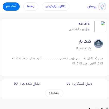
پرسان
ثبت نام
دانلود اپلیکیشن
راهنما
azita 2
چهارم
.
ابتدایی
کمک یار
2195
امتیاز
هی تو 🫵🏻 هـــــی بزن رو متن . . . . . . . . . الان حرفی باهات ندارم
53
55
دنبال کنندگان :
دنبال شده ها :
مشاهده