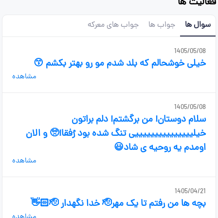
فعالیت ها
سوال ها
جواب ها
جواب های معرکه
1405/05/08
خیلی خوشحالم که بلد شدم مو رو بهتر بکشم 😙
مشاهده
1405/05/08
سلام دوستان! من برگشتم! دلم براتون
خیلیییییییییییییییی تنگ شده بود رُفقا!🥺 و الان
اومدم یه روحیه ی شاد😃
مشاهده
1405/04/21
بچه ها من رفتم تا یک مهر🫡 خدا نگهدار 🫡👋🏻
مشاهده