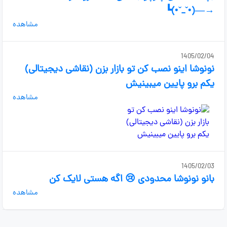
┗⁠(⁠•⁠ˇ⁠_⁠ˇ⁠•⁠)⁠―⁠→⁩
مشاهده
1405/02/04
نونوشا اینو نصب کن تو بازار بزن (نقاشی دیجیتالی)
یکم برو پایین میبینیش
مشاهده
1405/02/03
بانو نونوشا محدودی 😢 اگه هستی لایک کن
مشاهده