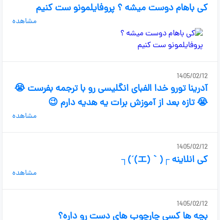
کی باهام دوست میشه ؟ پروفایلمونو ست کنیم
مشاهده
1405/02/12
آدرینا تورو خدا الفبای انگلیسی رو با ترجمه بفرست 😭
😭 تازه بعد از آموزش برات یه هدیه دارم 😉
مشاهده
1405/02/12
کی انلاینه ⁦⁦⁦┐⁠(⁠´⁠(⁠エ⁠)⁠｀⁠)⁠┌⁩
مشاهده
1405/02/12
بچه ها کسی چارچوب های دست رو داره؟⁦