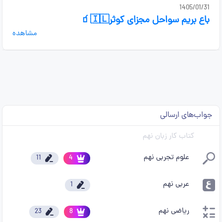
1405/01/31
باع بریم سواحل مجزای کوثر🇮🇱🧃
مشاهده
جواب‌های ارسالی
کتاب کار زبان نهم
علوم تجربی نهم
11
4
عربی نهم
1
ریاضی نهم
23
8