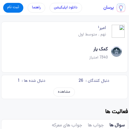
پرسان
ثبت نام
دانلود اپلیکیشن
راهنما
امیر¹
نهم
.
متوسط اول
کمک یار
7340
امتیاز
1
26
دنبال کنندگان :
دنبال شده ها :
مشاهده
فعالیت ها
سوال ها
جواب ها
جواب های معرکه