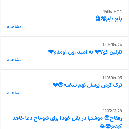
1405/05/14
باح باح🤓🗿
مشاهده
1405/04/25
نازنین کو؟💔 به امید اون اومدم💔
مشاهده
1405/04/03
ترک کردن پرسان نهم سخته😨💔
مشاهده
1405/03/28
رفقاح😨 موشتبا در بقل خودا برای شوماح دعا خاهد
کردح😨🙏