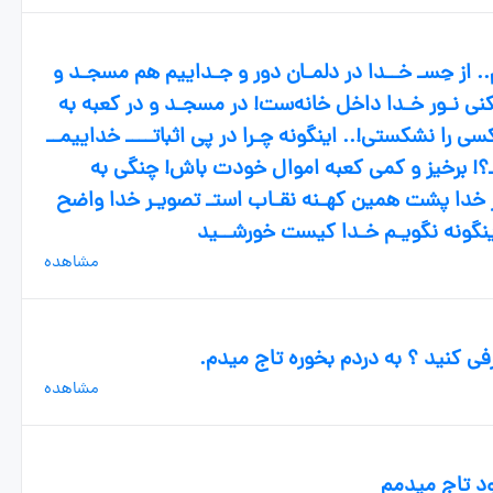
. از حِسـ خــدا در دلمـان دور و جـداییم هم مسجـد و
بکنی نـور خـدا داخل خانه‌ست! در مسجـد و در کعبه به
ی را نشکستی!.. اینگونه چـرا در پی اثباتــــ خداییمــ
ـ؟! برخیز و کمی کعبه اموال خودت باش! چنگی به
ر خدا پشت همین کهـنه نقـاب استـ تصویـر خدا واضح
نگونه نگویـم خـدا کیست خورشــید
مشاهده
 کنید ؟ به دردم بخوره تاج میدم.
مشاهده
د تاج میدمم