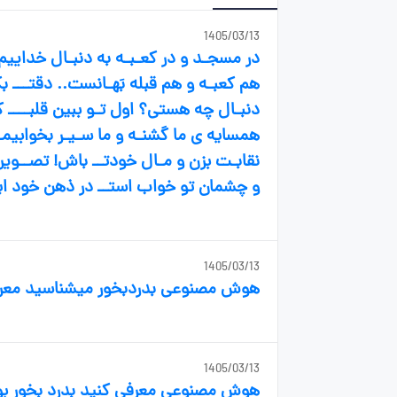
1405/03/13
در مسجـد و در کعـبـه به دنبـال خداییم.
هم کعبـه و هم قبله بَهـانست.. دقتـــ 
دنبـال چه هستی؟ اول تـو ببین قلبــــ کس
همسایه ی ما گشنـه و ما سـیـر بخوابیم
نقابـت بزن و مـال خودتــ باش! تصــوی
و چشمان تو خواب استــ در ذهن خود ای
1405/03/13
هوش مصنوعی بدردبخور میشناسید معرفی
1405/03/13
هوش مصنوعی معرفی کنید بدرد بخور بو