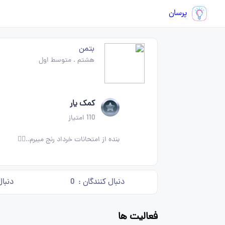
پرسان
بتمن
هشتم
.
متوسط اول
کمک یار
110
امتیاز
بنده از امتحانات خرداد رنج میبرم..🤦‍♀️
دنبال کنندگان :
0
دنبال
فعالیت ها