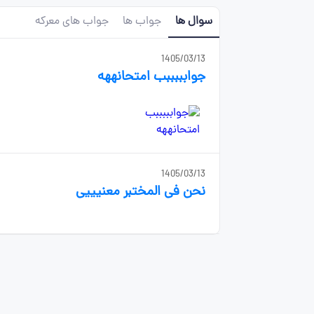
سوال ها
جواب ها
جواب های معرکه
1405/03/13
جوابببببب امتحانههه
1405/03/13
نحن فی المختبر معنیییی