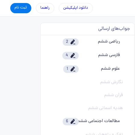
ثبت نام
دانلود اپلیکیشن
راهنما
جواب‌های ارسالی
ریاضی ششم
2
فارسی ششم
4
علوم ششم
1
نگارش ششم
قرآن ششم
هدیه آسمانی ششم
مطالعات اجتماعی ششم
6
تفکر و پژوهش ششم