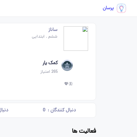
پرسان
ساناز
ششم
.
ابتدایی
کمک یار
265
امتیاز
🦋💖
دنبال کنندگان :
0
دنبال
فعالیت ها