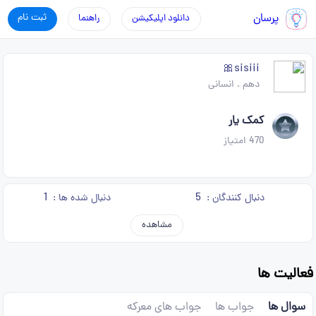
پرسان
ثبت نام
دانلود اپلیکیشن
راهنما
sisiii🎀
دهم
.
انسانی
کمک یار
470
امتیاز
1
5
دنبال کنندگان :
دنبال شده ها :
مشاهده
فعالیت ها
سوال ها
جواب ها
جواب های معرکه