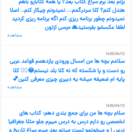
بزنم بعد برم سراغ کتاب بعد؟ یا همه کتابارو باهم
هندل کنم؟ کلا سردرگمم... نمیدونم چیکار کنم.. اصلا
نمیدونم چطور برنامه ریزی کنم اگه برنامه ریزی کردید
لطفا عکسشو بفرستید🙏 مرسی ازتون
مشاهده
1405/04/12
سلامم بچه ها من امسال ورودی یازدهمم قواعد عربی
رو دست و پا شکسته که نه کلا بلد نیستم😂🤦‍♀️ کلا
پایه ام ضعیفه میشه یه دبیری چیزی معرفی کنین💕
مشاهده
1405/04/12
سلام بچه ها من برای جمع بندی دهم: کتاب های
تخصصی رو دارم درس به درس میبرم جلو مثلا جغرافیا
درس ۱ و میخونمو تست میزنم بعد میرم سراغ تاریخ و