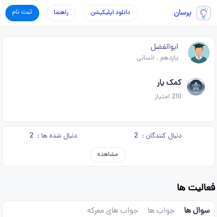
پرسان
ثبت نام
دانلود اپلیکیشن
راهنما
ابوالفضل
یازدهم
.
انسانی
کمک یار
210
امتیاز
2
2
دنبال کنندگان :
دنبال شده ها :
مشاهده
فعالیت ها
سوال ها
جواب ها
جواب های معرکه