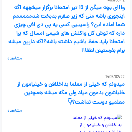
1405/03/12
وااای بچه میگن از 13 تیر امتحانا برگزار میشههه اگه
اینجوری باشه منی که زیر صفرم بدبخت شدمممممم
شما اماده این؟ راسیییی کسی یه پی دی افی چیزی
داره که توش کل واکنش های شیمی امسال که برا
امتحانا باید حفظ باشیم داشته باشه؟اگه دارین میشه
برام بفرستینن لطفااا
مشاهده
1405/02/22
میدونم که خیلی از معلما بداخلاقن و خیلیامون از
خلیاشون بدمون میاد ولی مگه میشه همچنین
معلمیو دوست نداشت؟👇
مشاهده