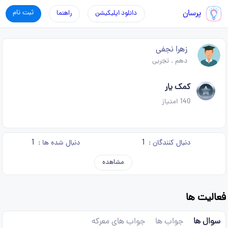
پرسان
ثبت نام
دانلود اپلیکیشن
راهنما
زهرا نجفی
دهم
.
تجربی
کمک یار
140
امتیاز
1
1
دنبال کنندگان :
دنبال شده ها :
مشاهده
فعالیت ها
سوال ها
جواب ها
جواب های معرکه