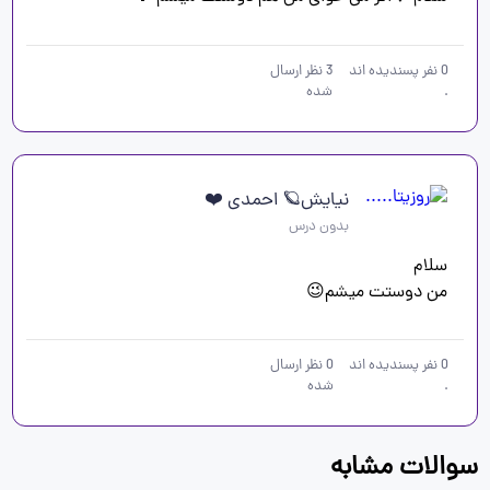
0
نفر پسندیده اند
3
نظر ارسال
.
شده
نیایش🪐 احمدی ❤️
بدون درس
من دوستت میشم😉

0
نفر پسندیده اند
0
نظر ارسال
.
شده
سوالات مشابه