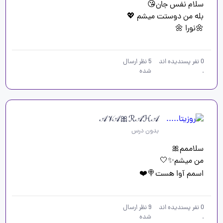
🌼نورا 🌼
0
نفر پسندیده اند
5
نظر ارسال
.
شده
𝒜𝒱𝒜🎀ℛ𝒜ℋ𝒜
بدون درس
اسمم آوا هست🍭❤️
0
نفر پسندیده اند
9
نظر ارسال
.
شده