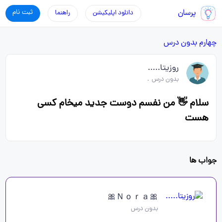
پرسان
ثبت نام
دانلود اپلیکیشن
راهنما
چهارم
بدون درس
روزیتا.....
بدون درس
.
سلام 👋 من نفسم دوست جدید میخام کسی
هست
جواب ها
🎀Ｎｏｒａ🎀
بدون درس