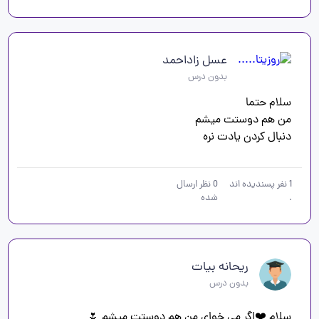
عسل زاداحمد
بدون درس
دنبال کردن یادت نره 

1
نفر پسندیده اند
0
نظر ارسال
.
شده
ریحانه بیات
بدون درس
سلام ❤️اگر می خوای من هم دوستت میشم 🌷