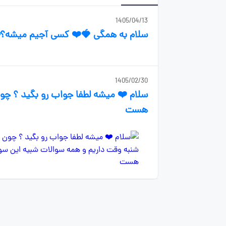
1405/04/13
سلام به همگی 🍓❤️ کسی آجیم میشه؟🥹 هرکی آنلاینه جواب بده🍓❤️ فقط دختر🍓
1405/02/30
سلام ❤️ میشه لطفا جواب رو بگید ؟ چو
هست