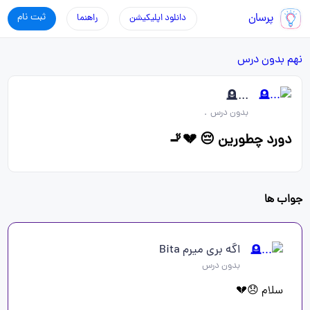
پرسان
ثبت نام
دانلود اپلیکیشن
راهنما
نهم
بدون درس
...🪦
بدون درس
.
دورد چطورین 😔 💔🚬
جواب ها
اگه بری میرم Bita
بدون درس
سلام 😞💔