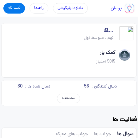
پرسان
ثبت نام
دانلود اپلیکیشن
راهنما
...🪦
نهم
.
متوسط اول
کمک یار
5015
امتیاز
30
56
دنبال کنندگان :
دنبال شده ها :
مشاهده
فعالیت ها
سوال ها
جواب ها
جواب های معرکه