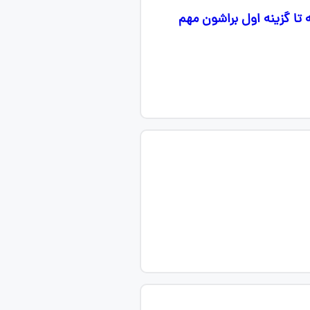
 ۲ . عظیمی راد ۳ . خسروپناه ۴ . دونالد 😂 سه تا گزینه اول براشون مهم