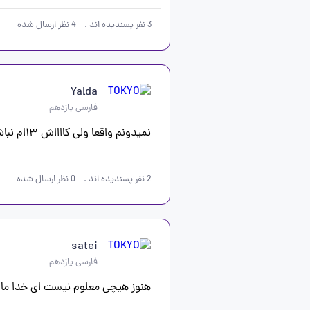
3
نفر پسندیده اند
.
4
نظر ارسال شده
Yalda
فارسی یازدهم
نمیدونم واقعا ولی کااااش ۱۳ام نباشه اگه قرار بود ۱۳ام بگیرن زودتر میگفتن حداقل خدا جوابشونو بده ایشالا...
2
نفر پسندیده اند
.
0
نظر ارسال شده
satei
فارسی یازدهم
هنوز هیچی معلوم نیست ای خدا ما 