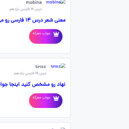
mobina
درس 14 فارسی یازدهم
معنی شعر درس ۱۴ فارسی رو می‌فرستین:)
جواب معرکه
ꜱᴘɪᴋᴇ
درس 14 فارسی یازدهم
نهاد رو مشخص کنید اینجا جوا
جواب معرکه