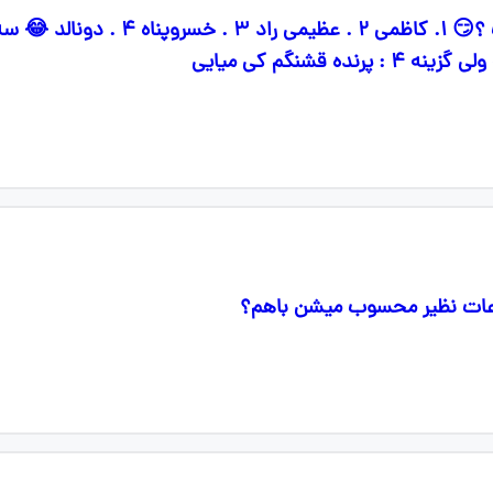
دوستان، کدام گزینه فاعل است ؟😏 ۱. کاظمی
ه قشنگم کی میایی
راعات نظیر محسوب میشن باهم؟