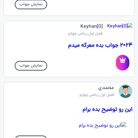
نمایش جواب
Keyhan[G]
فصل اول ریاضی چهارم
۲۴×۲ جواب بده معرکه میدم
نمایش جواب
محمدی
فصل اول ریاضی چهارم
این رو توضیح بده برام