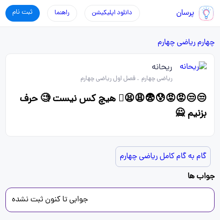
پرسان
ثبت نام
دانلود اپلیکیشن
راهنما
چهارم
ریاضی چهارم
ریحانه
ریاضی چهارم
.
فصل اول ریاضی چهارم
😒😒😡😡😰😨😩😫🫩 هیچ کس نیست 🧐 حرف
بزنیم 🙅
گام به گام کامل ریاضی چهارم
جواب ها
جوابی تا کنون ثبت نشده