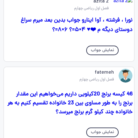
azita 2
فصل اول ریاضی چهارم
نورا ، فرشته ، آوا اینارو جواب بدین بعد میرم سراغ
دوستای دیگه م ❤️♥️ ۴×۵=؟ ۶×۸=؟
نمایش جواب
fatemeh
فصل اول ریاضی چهارم
46 کیسه برنج 20کیلویی داریم می‌خواهیم این مقدار
برنج را به طور مساوی بین 23 خانواده تقسيم کنیم به هر
خانواده چند کیلو گرم برنج میرسد؟
نمایش جواب