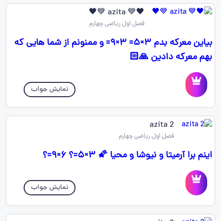
🖤💙 azita 💙🖤
فصل اول ریاضی چهارم
بیاین معرکه بدم ۳×۵= ۳×۹= و ممنونم از شما هایی که
بهم معرکه دادین 🙏🏻
نمایش جواب
azita 2
فصل اول ریاضی چهارم
اینم برا آرمیتا و نیوشا و محیا 🌠 ۳×۵=؟ ۶×۹=؟
نمایش جواب