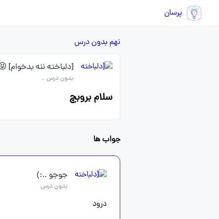
پرسان
نهم
بدون درس
[دلباخته ننه بدخوام] 😝
بدون درس
.
سلام بروبچ
جواب ها
جوجو ..:)
بدون درس
درود      