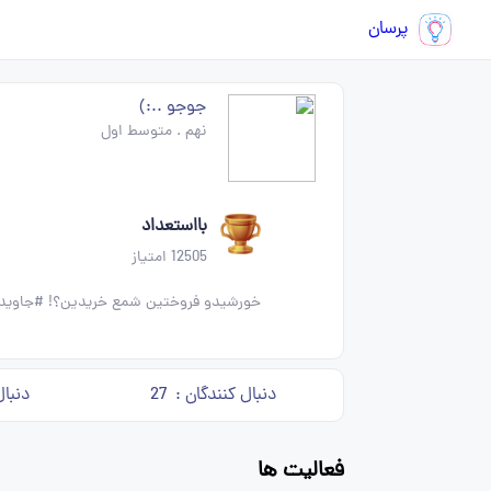
پرسان
جوجو ..:)
نهم
.
متوسط اول
بااستعداد
12505
امتیاز
خورشیدو فروختین شمع خریدین؟! #جاوید
دنبال کنندگان :
27
دنبال
فعالیت ها