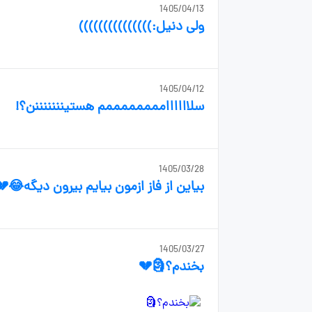
1405/04/13
ولی دنیل:)))))))))))))))
1405/04/12
سلااااااممممممممم هستینننننننن؟!
1405/03/28
بیاین از فاز ازمون بیایم بیرون دیگه😂
1405/03/27
بخندم؟🗿💔