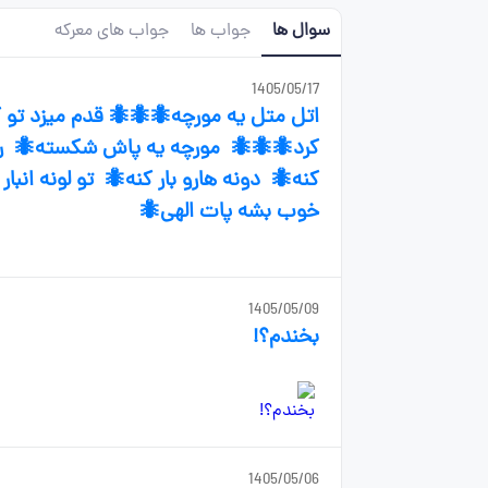
جواب های معرکه
جواب ها
سوال ها
1405/05/17
 اومد یه کفش ولگرد🐜🐜 پای اونو لگد
🐜 بابرگی پاشو بسته🐜 نمیتونه کار
رچه جونم تو ماهی🐜 عیب نداره سیاهی🐜
خوب بشه پات الهی🐜
1405/05/09
بخندم؟!
1405/05/06