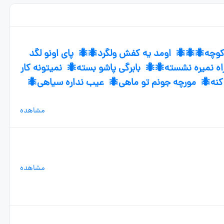
اتل متل یه مورچه🐜🐜🐜 قدم میزد تو کوچه🐜🐜🐜
کرد🐜🐜🐜 مورچه یه پاش شکسته🐜 راه نمیره نشسته
کنه🐜 دونه هارو بار کنه🐜 تو لونه انبار کنه🐜 مو
مشاهده
مشاهده