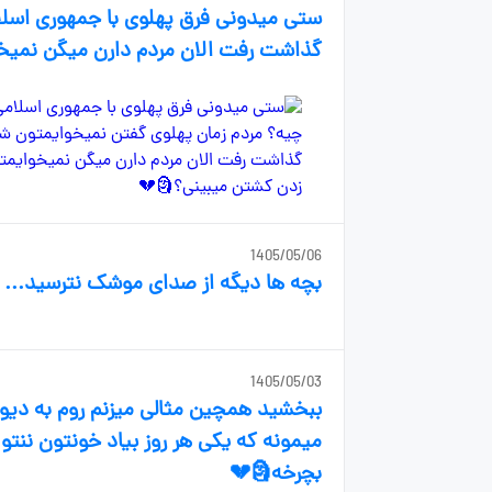
ستی میدونی فرق پهلوی با جمهوری اسلا
گذاشت رفت الان مردم دارن میگن نمیخ
1405/05/06
بچه ها دیگه از صدای موشک نترسید... صد
1405/05/03
ببخشید همچین مثالی میزنم روم به دیوا
میمونه که یکی هر روز بیاد خونتون ننت
بچرخه🗿💔