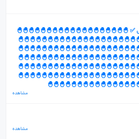
پرسان ❌️ کارخونه جوجو کشیییییییییییی ✅️ 🐣🐣
🐣🐣🐣🐣🐣🐣🐣🐣🐣🐣🐣🐣🐣🐣🐣🐣🐣🐣🐣🐣
🐣🐣🐣🐣🐣🐣🐣🐣🐣🐣🐣🐣🐣🐣🐣🐣🐣🐣🐣🐣
🐣🐣🐣🐣🐣🐣🐣🐣🐣🐣🐣🐣🐣🐣🐣🐣🐣🐣🐣🐣
🐣🐣🐣🐣🐣🐣🐣🐣🐣🐣🐣🐣🐣🐣🐣🐣🐣🐣🐣🐣
🐣🐣🐣🐣🐣🐣🐣🐣🐣🐣🐣🐣🐣🐣🐣🐣🐣🐣🐣🐣
🐣🐣🐣🐣🐣🐣🐣🐣🐣🐣🐣🐣🐣🐣🐣
مشاهده
مشاهده