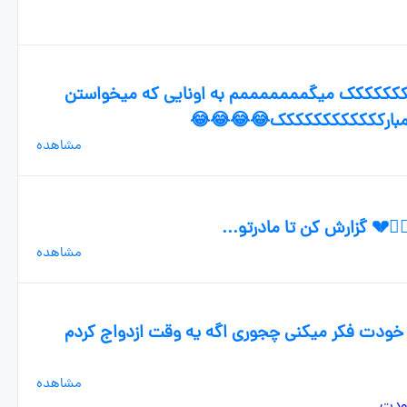
ککککککک میگمممممممم به اونایی که میخواستن
یلی مبارکککککککککککک😂😂😂😂
مشاهده
‍♀️💔 گزارش کن تا مادرتو...
مشاهده
خودت فکر میکنی چجوری اگه یه وقت ازدواج کردم
مشاهده