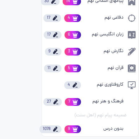
پیامهای آسمانی نهم
30
14
دفاعی نهم
17
4
زبان انگلیسی نهم
17
6
نگارش نهم
9
3
قرآن نهم
11
5
کاروفناوری نهم
4
فرهنگ و هنر نهم
27
7
ضمیمه پیام نهم (اهل سنت)
بدون درس
1078
9