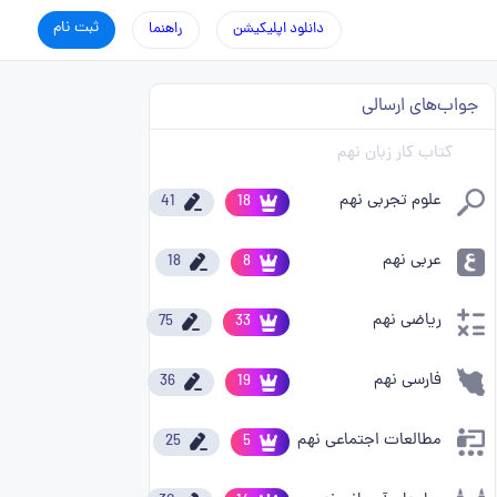
ثبت نام
دانلود اپلیکیشن
راهنما
جواب‌های ارسالی
کتاب کار زبان نهم
علوم تجربی نهم
41
18
عربی نهم
18
8
ریاضی نهم
75
33
فارسی نهم
36
19
مطالعات اجتماعی نهم
25
5