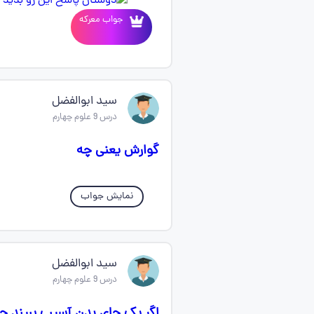
جواب معرکه
سید ابوالفضل
درس 9 علوم چهارم
گوارش یعنی چه
نمایش جواب
سید ابوالفضل
درس 9 علوم چهارم
اگر یک جای بدن آسیب ببیند چ