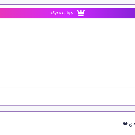
جواب معرکه
ی ❤️