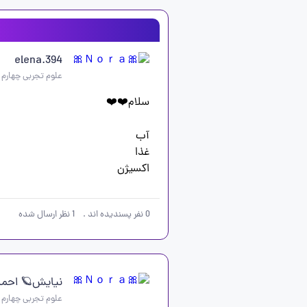
elena.394
علوم تجربی چهارم
اکسیژن
0
نفر پسندیده اند
.
1
نظر ارسال شده
نیایش🪐 احمد
علوم تجربی چهارم