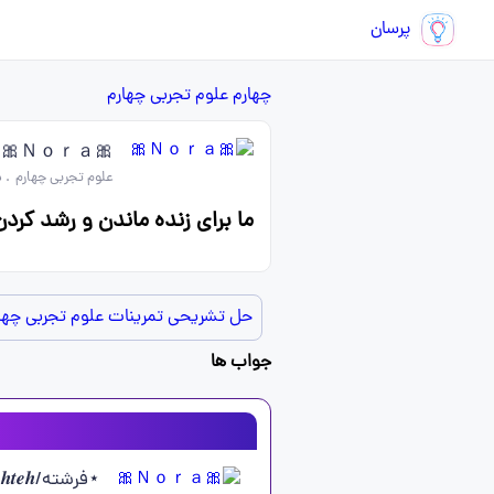
پرسان
چهارم
علوم تجربی چهارم
🎀Ｎｏｒａ🎀
علوم تجربی چهارم
.
در
ما برای زنده ماندن و رشد کردن
حل تشریحی تمرینات علوم تجربی چها
جواب ها
⋆فرشته/𝑭𝒆𝒓𝒆𝒔𝒉𝒕𝒆𝒉⋆