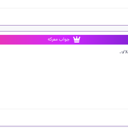
جواب معرکه
𝒜