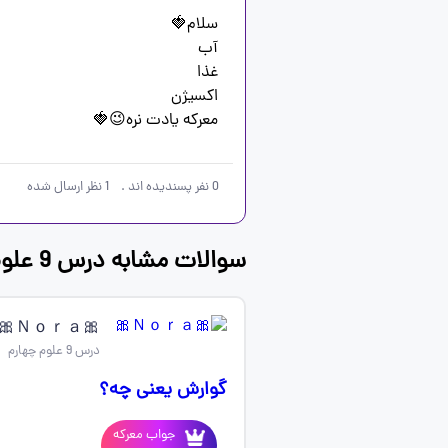
معرکه یادت نره😉🍓
0
نفر پسندیده اند
.
1
نظر ارسال شده
سوالات مشابه درس 9 علوم چهارم
🎀Ｎｏｒａ🎀
درس 9 علوم چهارم
گوارش یعنی چه؟
جواب معرکه