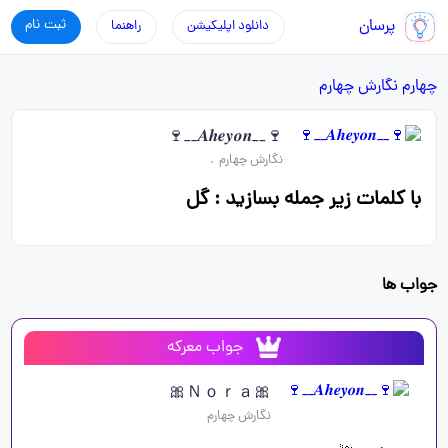
پرسان
ثبت نام
دانلود اپلیکیشن
راهنما
چهارم
نگارش چهارم
🍷__𝑨𝒉𝒆𝒚𝒐𝒏__🍷
نگارش چهارم
.
با کلمات زیر جمله بسازید : گل
جواب ها
جواب معرکه
🎀Ｎｏｒａ🎀
نگارش چهارم