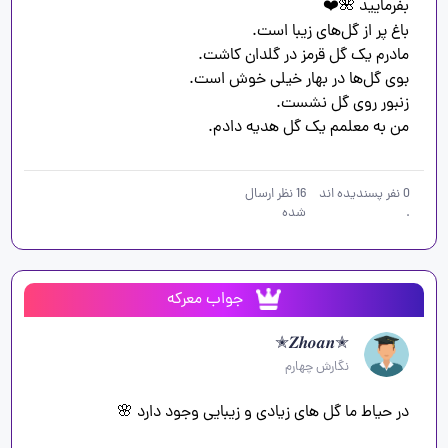
من به معلمم یک گل هدیه دادم.
0
نفر پسندیده اند
16
نظر ارسال
.
شده
جواب معرکه
✭𝒁𝒉𝒐𝒂𝒏✭
نگارش چهارم
در حیاط ما گل های زیادی و زیبایی وجود دارد 🌸