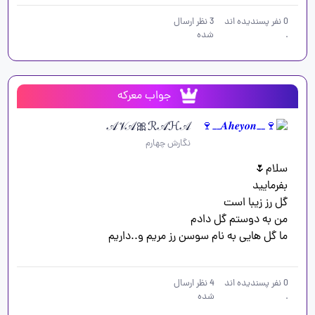
0
نفر پسندیده اند
3
نظر ارسال
.
شده
جواب معرکه
𝒜𝒱𝒜🎀ℛ𝒜ℋ𝒜
نگارش چهارم
ما گل هایی به نام سوسن رز مریم و..داریم

0
نفر پسندیده اند
4
نظر ارسال
.
شده