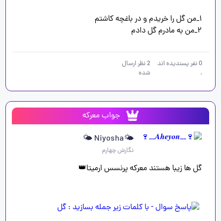
۲_من به مادرم گل دادم
0
نفر پسندیده اند
2
نظر ارسال
.
شده
جواب معرکه
🌤Niyosha 🌤
نگارش چهارم
گل ها زیبا هستند معرکه پرنسس ارمیتا👑