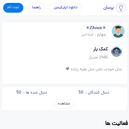
پرسان
ثبت نام
دانلود اپلیکیشن
راهنما
✭𝒁𝒉𝒐𝒂𝒏✭
چهارم
.
ابتدایی
کمک یار
2465
امتیاز
مثل خودت باش مثل بقیه زیاده 🖤
50
50
دنبال کنندگان :
دنبال شده ها :
مشاهده
فعالیت ها