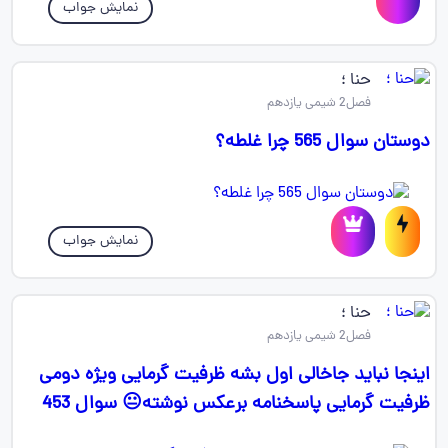
نمایش جواب
حنا ؛
فصل2 شیمی یازدهم
دوستان سوال 565 چرا غلطه؟
نمایش جواب
حنا ؛
فصل2 شیمی یازدهم
اینجا نباید جاخالی اول بشه ظرفیت گرمایی ویژه دومی
ظرفیت گرمایی پاسخنامه برعکس نوشته😐 سوال 453