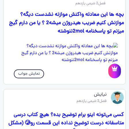
فصل2 شیمی یازدهم
بچه ها این معادله واکنش موازنه نشدست دیگه؟
موازنش کنیم ضریب هیدروژن میشه2 ؟ یا من دارم گیج
میزنم تو پاسخنامه 2molننوشته
نمایش جواب
نیایش
فصل2 شیمی یازدهم
کسی می‌تونه اینو برام توضیح بده؟ هیچ کتاب درسی
متاسفانه درست توضیح نداده این قسمت رو🥲 (مشکل