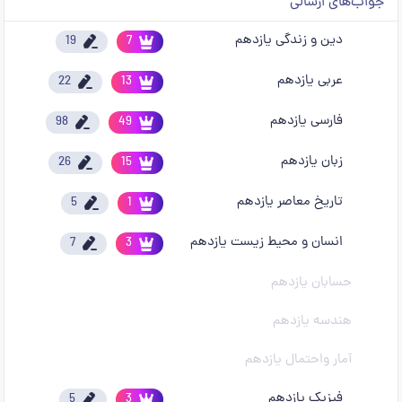
جواب‌های ارسالی
دین و زندگی یازدهم
19
7
عربی یازدهم
22
13
فارسی یازدهم
98
49
زبان یازدهم
26
15
تاریخ معاصر یازدهم
5
1
انسان و محیط زیست یازدهم
7
3
حسابان یازدهم
هندسه یازدهم
آمار واحتمال یازدهم
فیزیک یازدهم
5
3