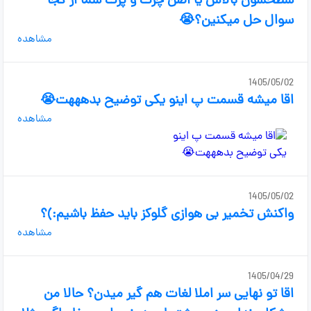
سطحشون بالاس یا اصن چرت و پرت شما از کجا
سوال حل میکنین؟😭
مشاهده
1405/05/02
اقا میشه قسمت پ اینو یکی توضیح بدهههت😭
مشاهده
1405/05/02
واکنش تخمیر بی هوازی گلوکز باید حفظ باشیم:)؟
مشاهده
1405/04/29
اقا تو نهایی سر املا لغات هم گیر میدن؟ حالا من