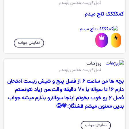
فصل 5 زیست شناسی یازدهم
کمکککک تاج میدم
نمایش جواب
روژهات
فصل 5 زیست شناسی یازدهم
بچه ها من ساعت ۶ از فصل پنج و شیش زیست امتحان
دارم ۱۶ تا سواله یا ۷۰ دقیقه وقت،من زیاد نتونستم
فصل ۶ رو خوب بخونم اینجا سوالارو بذارم میشه جواب
بدین ممنون میشم قشنگا(:💚🥲
نمایش جواب