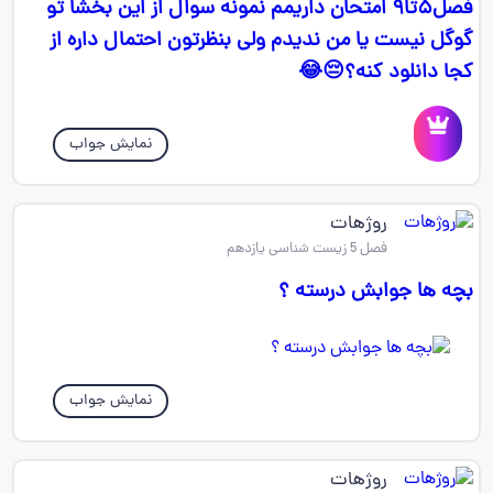
فصل۵تا۹ امتحان داریمم نمونه سوال از این بخشا تو
گوگل نیست یا من ندیدم ولی بنظرتون احتمال داره از
کجا دانلود کنه؟😔😂
نمایش جواب
روژهات
فصل 5 زیست شناسی یازدهم
بچه ها جوابش درسته ؟
نمایش جواب
روژهات