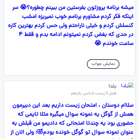
میشه برنامه یروزتون بفرستین من ببینم چطوره؟😭 سر
اینکه فکر کردم مشاورم برنامم خوب نمیریزه امشب
کنسلش کردم و خیلی ناراحتم ولی حس کردم بهترین کاره
در حدی که بغض کردم نمیتونم ادامه بدم و ققط ۴
ساعت خوندم 😭
نمایش جواب
یلدا
فصل 5 زیست شناسی یازدهم
سلاام دوستان ، امتحان زیست داریم بعد این دبیرمون
همش از گوگل یه نمونه سوال میگیره مثلا تایمی که
حضوری بود یه چندتا امتحانی که دادیمو من قبلش به
عنوان نمونه سوال تو گوگل خونده بودم🤣؛ ولی الان از