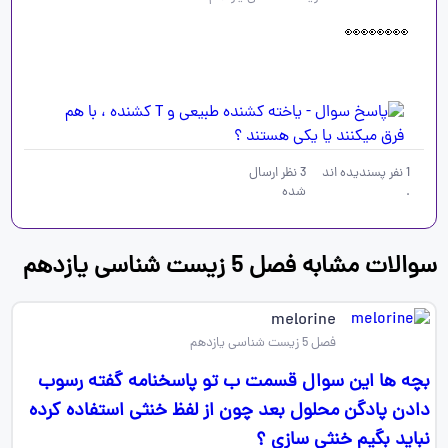
👀👀👀👀
1
نفر پسندیده اند
3
نظر ارسال
.
شده
سوالات مشابه فصل 5 زیست شناسی یازدهم
melorine
فصل 5 زیست شناسی یازدهم
بچه ها این سوال قسمت ب تو پاسخنامه گفته رسوب
دادن پادگن محلول بعد چون از لفظ خنثی استفاده کرده
نباید بگیم خنثی سازی ؟