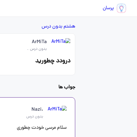
پرسان
هشتم
بدون درس
ArMiTa
بدون درس
.
درودد چطورید
جواب ها
،Nazi
بدون درس
سلام مرسی خودت چطوری