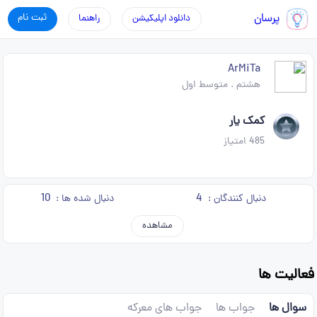
پرسان
ثبت نام
دانلود اپلیکیشن
راهنما
ArMiTa
هشتم
.
متوسط اول
کمک یار
485
امتیاز
10
4
دنبال کنندگان :
دنبال شده ها :
مشاهده
فعالیت ها
سوال ها
جواب ها
جواب های معرکه