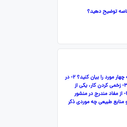
خلاصه توضیح دهید؟
سوالات اخلاق پودمان ۴ شایستگی ۲: ۱- از مصادیق و نمونه های رعایت حقوق دیگران در حرفه چهار مورد را بیان کنید؟ ۲- در
مورد رفتار یکسان با همه مشتریان در یک واحد خدماتی یا فروشگاهی مختصراً توضیح دهید؟ ۳- زخمی کردن کار، یکی از
رفتارهای نادرست و غیر اخلاقی در کار و حرفه است. درمورد آن به طور خلاصه توضیح دهید؟ ۴- از مفاد مندرج در منشور
مورد محیط زیست و منابع طبیعی چه موردی ذکر