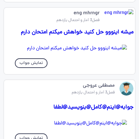
eng mhrngr
فصل3 آمار و احتمال یازدهم
میشه اینووو حل کنید خواهش میکنم امتحان دارم
نمایش جواب
مصطفی عروجی
فصل3 آمار و احتمال یازدهم
جوابه@اینم@کامل@بنویسید@لطفا
نمایش جواب