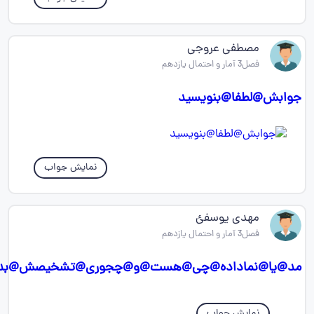
مصطفی عروجی
فصل3 آمار و احتمال یازدهم
جوابش@لطفا@بنویسید
نمایش جواب
مهدی یوسفئ
فصل3 آمار و احتمال یازدهم
مد@یا@نماداده@چی@هست@و@چجوری@تشخیصش@بد
نمایش جواب