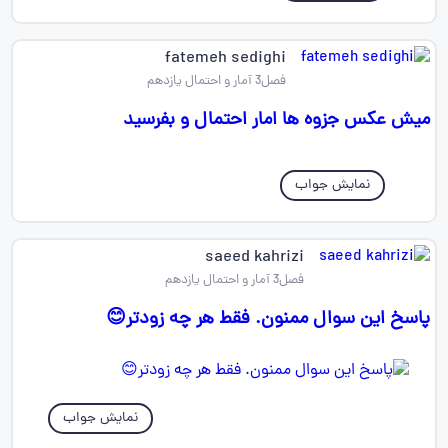
fatemeh sedighi
فصل3 آمار و احتمال یازدهم
میش عکس جزوه ها امار احتمال و بفرسید
نمایش جواب
saeed kahrizi
فصل3 آمار و احتمال یازدهم
پاسخ این سوال ممنون. فقط هر چه زودتر😊
نمایش جواب