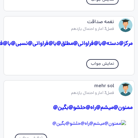
نغمه صداقت
فصل3 آمار و احتمال یازدهم
مرکز@دسته@با@فراوانی@مطلق@با@فراوانی@نسبی@با
نمایش جواب
mehr sol
فصل3 آمار و احتمال یازدهم
ممنون@میشم@راه@حلشو@بگین@