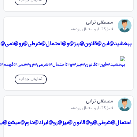
نمایش جواب
مصطفی ترابی
فصل3 آمار و احتمال یازدهم
ببخشید@این@قانون@بیز@و@احتمال@شرطی@رو@نمی@
نمایش جواب
مصطفی ترابی
فصل3 آمار و احتمال یازدهم
احتمال@شرطی@و@قانون@بیز@رو@ایراد@دارم@میشع@