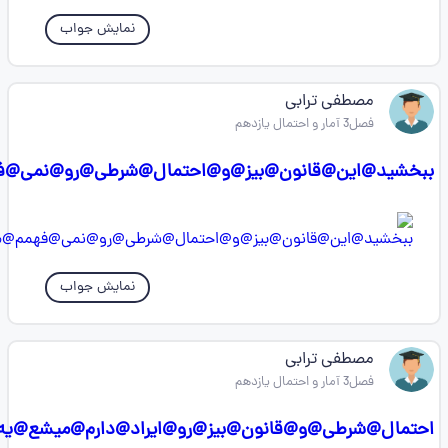
نمایش جواب
مصطفی ترابی
فصل3 آمار و احتمال یازدهم
ببخشید@این@قانون@بیز@و@احتمال@شرطی@رو@نمی@ف
نمایش جواب
مصطفی ترابی
فصل3 آمار و احتمال یازدهم
احتمال@شرطی@و@قانون@بیز@رو@ایراد@دارم@میشع@