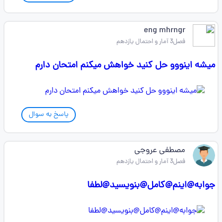
eng mhrngr
فصل3 آمار و احتمال یازدهم
میشه اینووو حل کنید خواهش میکنم امتحان دارم
پاسخ به سوال
مصطفی عروجی
فصل3 آمار و احتمال یازدهم
جوابه@اینم@کامل@بنویسید@لطفا