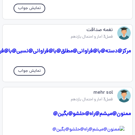
نمایش جواب
نغمه صداقت
فصل3 آمار و احتمال یازدهم
مرکز@دسته@با@فراوانی@مطلق@با@فراوانی@نسبی@با
نمایش جواب
mehr sol
فصل3 آمار و احتمال یازدهم
ممنون@میشم@راه@حلشو@بگین@