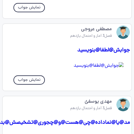
نمایش جواب
مصطفی عروجی
فصل3 آمار و احتمال یازدهم
جوابش@لطفا@بنویسید
نمایش جواب
مهدی یوسفئ
فصل3 آمار و احتمال یازدهم
مد@یا@نماداده@چی@هست@و@چجوری@تشخیصش@بدم