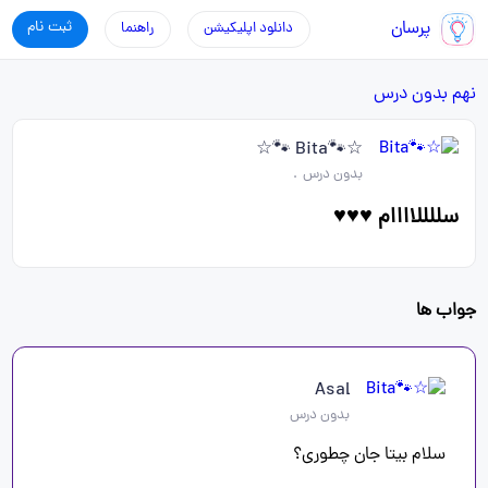
پرسان
ثبت نام
دانلود اپلیکیشن
راهنما
نهم
بدون درس
☆🐾Bita 🐾☆
بدون درس
.
سللللاااام ♥️♥️♥️
جواب ها
Asal
بدون درس
سلام بیتا جان چطوری؟