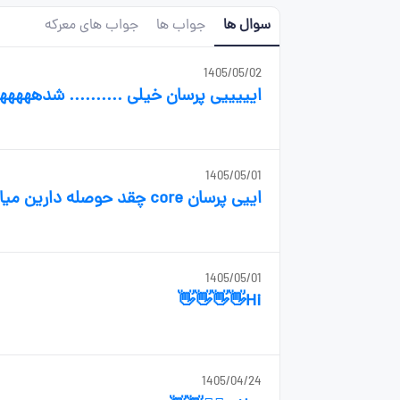
سوال ها
جواب ها
جواب های معرکه
1405/05/02
ایییییی پرسان خیلی .......... شدهههه
1405/05/01
اییی پرسان core چقد حوصله دارین میاین اینجا هیییییی
1405/05/01
Hi👋👋👋👋
1405/04/24