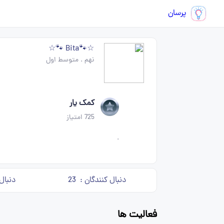
پرسان
☆🐾Bita 🐾☆
نهم
.
متوسط اول
کمک یار
725
امتیاز
.
دنبال کنندگان :
23
دنبال
فعالیت ها