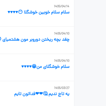
1405/04/14
سلام سلام خوبین خوشگلا 😶♥️♥️♥️♥️
1405/04/10
چقد بچه ریختن دوروبر مون هشتمیای 
1405/04/10
سلام خوشگلای من😁♥️♥️♥️♥️
1405/03/27
یه تاج ندیم 🤔❤❤فداتون تایم