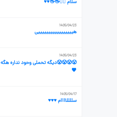
سلام 🙋‍♀️👋👋♥️♥️
1405/04/23
هیییییییییییییییییی
1405/04/23
😤😤😤😤دیگه تحملی وحود نداره هگه 
🖤
1405/04/17
سللللاااام ♥️♥️♥️