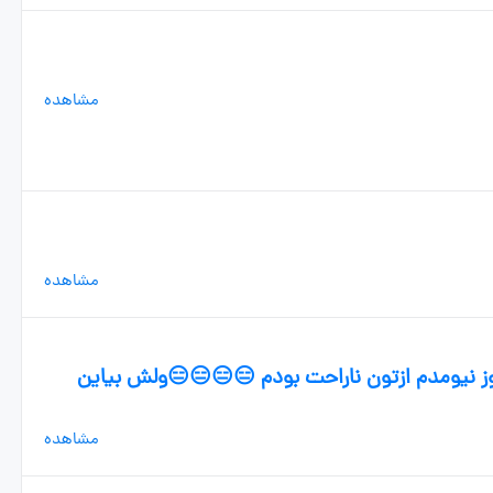
مشاهده
مشاهده
 نیومدم ازتون ناراحت بودم 😑😑😑😑ولش بیاین
مشاهده