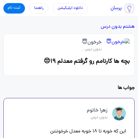
پرسان
ثبت نام
دانلود اپلیکیشن
راهنما
هشتم
بدون درس
خرخون😇
بدون درس
.
بچه ها کارنامم رو گرفتم معدلم ۱۹😔
جواب ها
زهرا خانوم
بدون درس
این که خوبه تا ۱۸ خوبه معدل خرخونننن