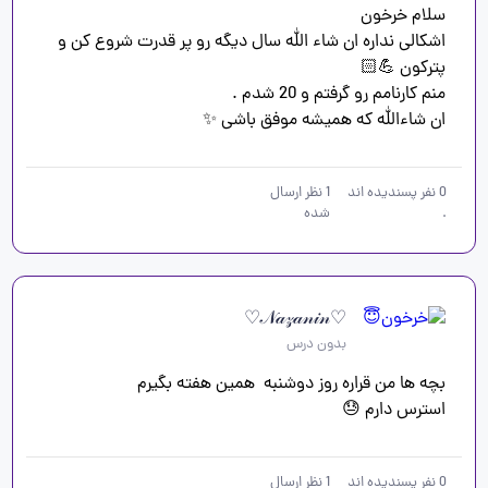
اشکالی نداره ان شاء الله سال دیگه رو پر قدرت شروع کن و 
ان شاءالله که همیشه موفق باشی ✨
0
نفر پسندیده اند
1
نظر ارسال
.
شده
♡𝒩𝒶𝓏𝒶𝓃𝒾𝓃♡
بدون درس
استرس دارم 😓
0
نفر پسندیده اند
1
نظر ارسال