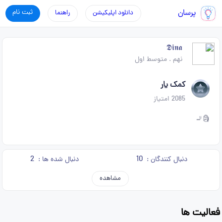
پرسان
ثبت نام
دانلود اپلیکیشن
راهنما
𝕯𝖎𝖓𝖆
نهم
.
متوسط اول
کمک یار
2085
امتیاز
🗿🚬
2
10
دنبال کنندگان :
دنبال شده ها :
مشاهده
فعالیت ها