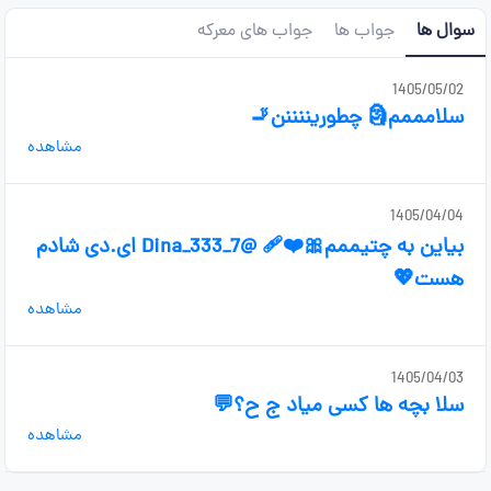
سوال ها
جواب ها
جواب های معرکه
1405/05/02
سلامممم🗿 چطوریننننن🚬
مشاهده
1405/04/04
بیاین به چتیممم🎀❤️‍🩹 @Dina_333_7 ای.دی شادم
هست💖
مشاهده
1405/04/03
سلا بچه ها کسی میاد ج ح؟💬
مشاهده