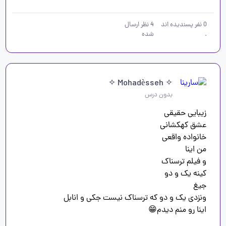
0
نفر پسندیده اند
4
نظر ارسال
.
شده
✧ Mohadèsseh ✧
بدون درس
اینا رو منم دیدم😁