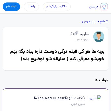
پرسان
ثبت نام
دانلود اپلیکیشن
راهنما
ششم
بدون درس
سارینا 🌾🌰
بدون درس
.
بچه ها هر کی فیلم ترکی دوست داره بیاد بگه بهم
خوبشو معرفی کنم ( سلیقه شو توضیح بده)
جواب ها
(اکانت ۲) ☯The Red Queen☯
بدون درس