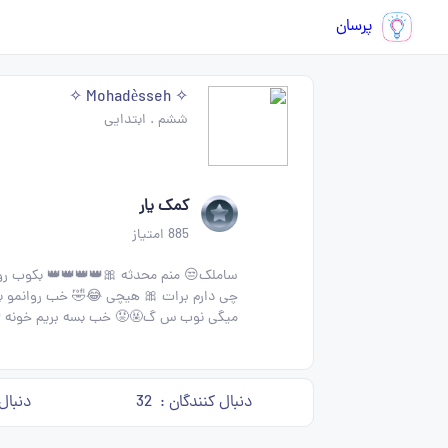
پرسان
✧ Mohadèsseh ✧
ششم
.
ابتدایی
کمک یار
885
امتیاز
چی دارم برات 🎀 هیچی 😂🤣 خب روانمو به
میگی نوب س گ🤬😡 خب بسه بریم خونه 🤭
دنبال کنندگان :
32
دنبال