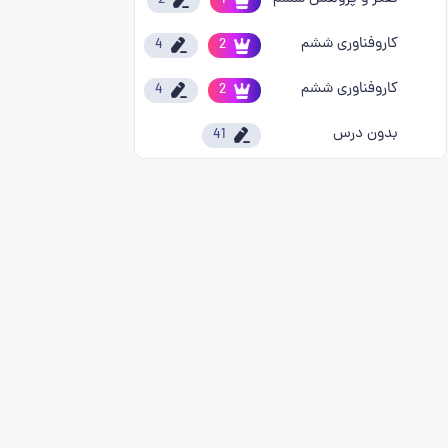
2
1
کاروفناوری ششم
4
2
کاروفناوری ششم
4
2
بدون درس
41