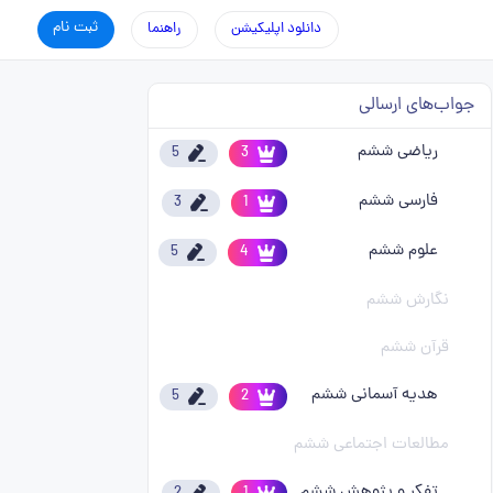
ثبت نام
دانلود اپلیکیشن
راهنما
جواب‌های ارسالی
ریاضی ششم
5
3
فارسی ششم
3
1
علوم ششم
5
4
نگارش ششم
قرآن ششم
هدیه آسمانی ششم
5
2
مطالعات اجتماعی ششم
تفکر و پژوهش ششم