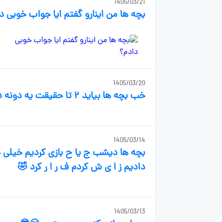
1405/03/21
بچه ها من اینارو گفتم ایا جواب خوبی د
1405/03/20
خب بچه ها بیاید ۲ تا حقیقت یه دونه دروغ بازی کنیم😬
1405/03/14
دادیم ز ا ی ش کردم ف ر ا ر کرد 🤣
1405/03/13