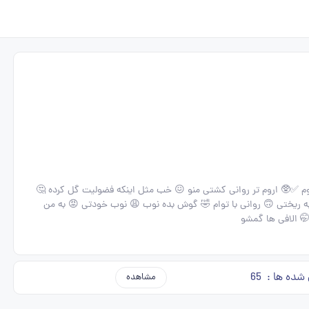
ساملک😒 منم محدثه 🎀👑👑👑👑 بکوب روم ✅🥸 اروم تر روانی کشتی منو 😖 خب مثل اینکه فضولیت گل کرده 🤔
 ریختی 🙃 روانی با توام 🤣 گوش بده نوب 😩 نوب خودتی 😡 به من
 الافی ها گمشو
 شده ها :
65
مشاهده