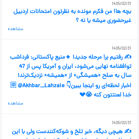
1405/02/31
بچه هاا من فکرم مونده به نظرتون امتحانات اردبیل
غیرحضوری میشه یا نه ؟
مشاهده
1405/02/31
✍ رفتیم برا مرحله جدید! 🔹منبع پاکستانی: فرداشب
توافقنامه نهایی می‌شود، ایران و آمریکا پس از 47
سال به صلح «همیشگی» از «همیشه» نزدیک‌ترند!
اخبار لحظه‌ای رو اینجا ببین👇 🆔 @Akhbar__Lahzaie
خدا لعنتتون کنه 😭💔
مشاهده
1405/02/31
✍ هیچی دیگه، خبر تلخ و شوکه‌کنندست ولی با این