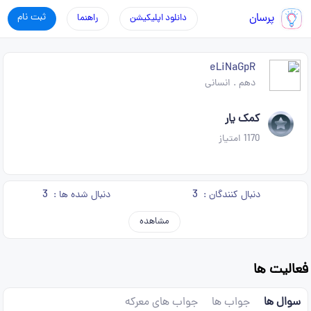
پرسان
ثبت نام
دانلود اپلیکیشن
راهنما
eLiNaGpR
دهم
.
انسانی
کمک یار
1170
امتیاز
3
3
دنبال کنندگان :
دنبال شده ها :
مشاهده
فعالیت ها
سوال ها
جواب ها
جواب های معرکه