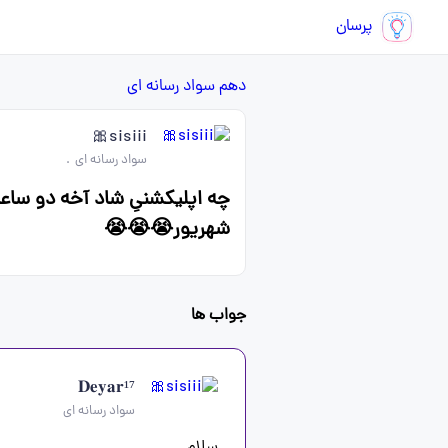
پرسان
دهم
سواد رسانه ای
sisiii🎀
سواد رسانه ای
.
چه اپلیکشنیِ شاد آخه دو سا
شهریور😭😭😭
جواب ها
𝐃𝐞𝐲𝐚𝐫¹⁷
سواد رسانه ای