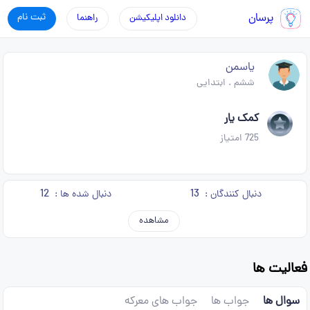
پرسان
ثبت نام
دانلود اپلیکیشن
راهنما
یاسمن
ششم
.
ابتدایی
کمک یار
725
امتیاز
12
13
دنبال کنندگان :
دنبال شده ها :
مشاهده
فعالیت ها
سوال ها
جواب ها
جواب های معرکه