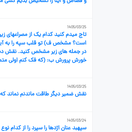
و قصاص و اینا را تشخیص بدیم کسی م
1405/03/25
تاج میدم کنید کدام یک از مصراعهای زی
است؟ مشخص ف) تو قلب سپه را به آیین 
در جمله های زیر مشخص کنید. نقش دستو
خورش پرورش ب: (که فک کنم اولی متم
1405/03/25
نقش ضمیر دیگر طاقت ماندنم نماند که
1405/03/24
سپهبد عنان اژدها را سپرد را از کدام ن