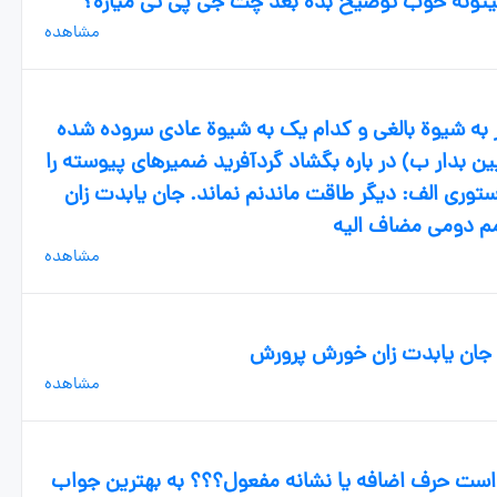
یتونه خوب توضیح بده بعد چت جی پی تی میاره؟
مشاهده
ر به شیوة بالغی و کدام یک به شیوة عادی سروده شده
بدار ب) در باره بگشاد گردآفرید ضمیرهای پیوسته را
ری الف: دیگر طاقت ماندنم نماند. جان یابدت زان
م دومی مضاف الیه
مشاهده
 جان یابدت زان خورش پرورش
مشاهده
وع است حرف اضافه یا نشانه مفعول؟؟؟ به بهترین جواب