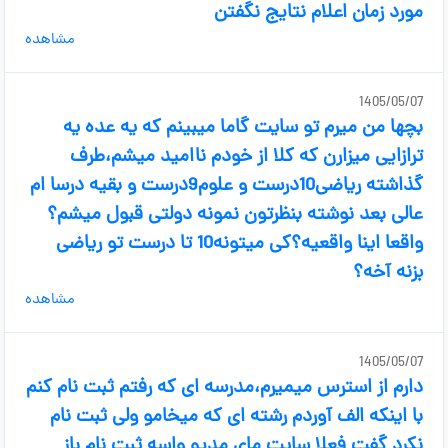
مورد زمان اعلام نتایج نگفتن
مشاهده
1405/05/07
بچها من میرم تو سایت گاما میبینم که یه عده یه
ترازایی میزارن که کلا از خودم ناامید میشم،طرف
گذاشته ریاضی10درست و علوم9درست و بقیه درسا ام
عالی بعد نوشته بنظرتون نمونه دولتی قبول میشم؟
واقعا اینا واقعیه؟کی میتونه10 تا درست تو ریاضی
بزنه آخه؟
مشاهده
1405/05/07
دارم از استرس میمیرم،مدرسه ای که رفتم ثبت نام کنم
با اینکه الف آوردم رشته ای که میخامو ولی ثبت نام
نکرد گفت فعلا سایت مای مدیو واسه ثبت نام باز