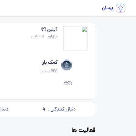
پرسان
آیلین 🥰
چهارم
.
ابتدایی
کمک یار
200
امتیاز
🥰😍
دنبال کنندگان :
4
دنبال
فعالیت ها