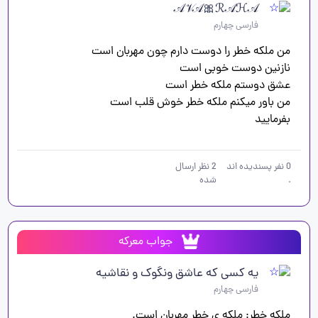
𝒜𝒱𝒜🎀ℛ𝒜ℋ𝒜
فارسی چهارم
بفرمایید
0
نفر پسندیده اند
2
نظر ارسال
.
شده
جواب معرکه
یه کسی که عاشق ونگوک و نقاشیه
فارسی چهارم