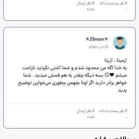
0
نفر پسندیده اند
6
نظر ارسال
.
شده
✭𝒁𝒉𝒐𝒂𝒏✭
فارسی چهارم
به خدا اگه من محدود شدم و شما آشتی نکردید ناراحت 
میشم 🖤😔 بسه دیگه چقدر به هم فحش میدید.  شما 
خواهر برادر دارید اگر اونا بفهمن چطوری می‌خواین توضیح 
بدید   
0
نفر پسندیده اند
0
نظر ارسال
.
شده