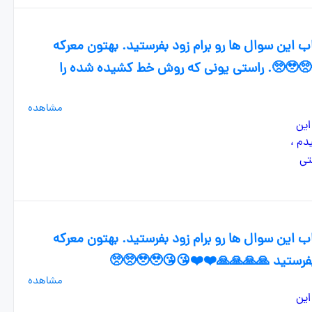
 این سوال ها رو برام زود بفرستید. بهتون معرکه
میدم ، فالو هم میکنم🙏🙏🙏❤️❤️😘🥹🥺🥹🥺. راستی یونی که روش خط کشیده شده را
مشاهده
 این سوال ها رو برام زود بفرستید. بهتون معرکه
ید 🙏🙏🙏🙏❤️❤️😘😘🥹🥹🥺🥺
مشاهده