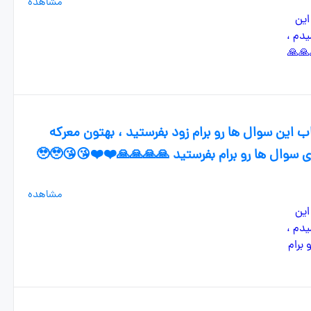
مشاهده
 این سوال ها رو برام زود بفرستید ، بهتون معرکه
میدم ، فالو هم میکنم. لطفاً جواب همه ی سوال ها رو برام بفرستید 🙏🙏🙏🙏❤️❤️😘😘🥹🥹
مشاهده