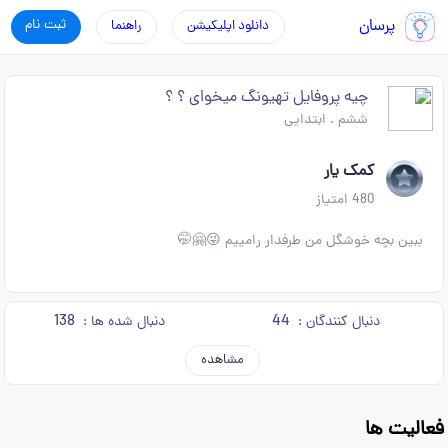
پرسان
ثبت نام
دانلود اپلیکیشن
راهنما
چیه پروفایل تهیونگ میخوای ؟ ؟
ششم
.
ابتدایی
کمک یار
480
امتیاز
ببین بچه خوشگل من طرفدار رامییم 😜🤗🤭
138
44
دنبال کنندگان :
دنبال شده ها :
مشاهده
فعالیت ها