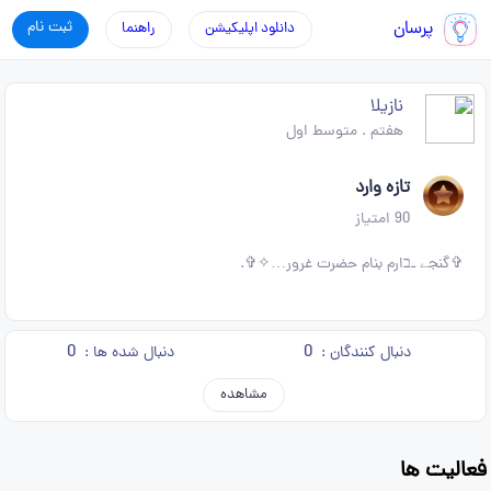
پرسان
ثبت نام
دانلود اپلیکیشن
راهنما
نازیلا
هفتم
.
متوسط اول
تازه وارد
90
امتیاز
✞گنجے ـבارم بنام حضرت غرور…✧✞.
0
0
دنبال کنندگان :
دنبال شده ها :
مشاهده
فعالیت ها